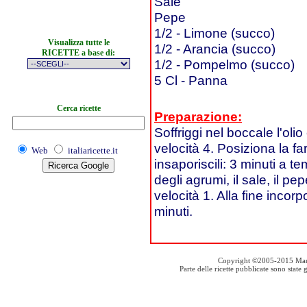
Sale
Pepe
1/2 - Limone (succo)
Visualizza tutte le
1/2 - Arancia (succo)
RICETTE a base di:
1/2 - Pompelmo (succo)
5 Cl - Panna
Cerca ricette
Preparazione:
Soffriggi nel boccale l'oli
velocità 4. Posiziona la far
Web
italiaricette.it
insaporiscili: 3 minuti a t
degli agrumi, il sale, il p
velocità 1. Alla fine incorp
minuti.
Copyright ©2005-2015 Mauro S
Parte delle ricette pubblicate sono stat