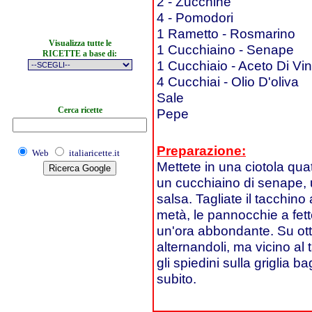
2 - Zucchine
4 - Pomodori
1 Rametto - Rosmarino
Visualizza tutte le
1 Cucchiaino - Senape
RICETTE a base di:
1 Cucchiaio - Aceto Di Vi
4 Cucchiai - Olio D'oliva
Sale
Cerca ricette
Pepe
Preparazione:
Web
italiaricette.it
Mettete in una ciotola quat
un cucchiaino di senape, 
salsa. Tagliate il tacchino
metà, le pannocchie a fett
un'ora abbondante. Su otto 
alternandoli, ma vicino al
gli spiedini sulla griglia 
subito.