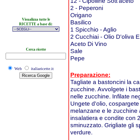
12 - Cipolline Sott'aceto
2 - Peperoni
Origano
Visualizza tutte le
Basilico
RICETTE a base di:
1 Spicchio - Aglio
2 Cucchiai - Olio D'oliva 
Aceto Di Vino
Cerca ricette
Sale
Pepe
Web
italiaricette.it
Preparazione:
Tagliate a bastoncini la c
zucchine. Avvolgete i bas
nelle zucchine. Infilate negl
Ungete d'olio, cospargete 
melanzane e le zucchine av
insalatiera e condite con 2
sminuzzato. Grigliate gli s
verdure.