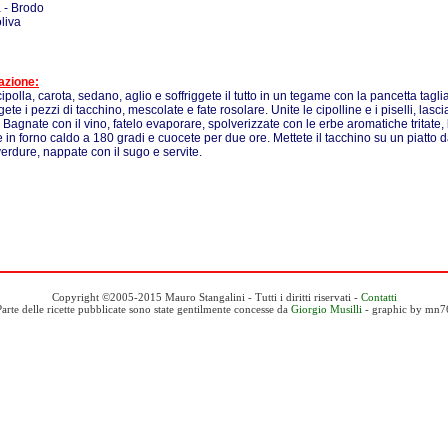
 - Brodo
oliva
azione:
cipolla, carota, sedano, aglio e soffriggete il tutto in un tegame con la pancetta tagli
te i pezzi di tacchino, mescolate e fate rosolare. Unite le cipolline e i piselli, lascia
 Bagnate con il vino, fatelo evaporare, spolverizzate con le erbe aromatiche tritate,
 in forno caldo a 180 gradi e cuocete per due ore. Mettete il tacchino su un piatto d
verdure, nappate con il sugo e servite.
Copyright ©2005-2015 Mauro Stangalini - Tutti i diritti riservati -
Contatti
Parte delle ricette pubblicate sono state gentilmente concesse da
Giorgio Musilli
- graphic by mn7