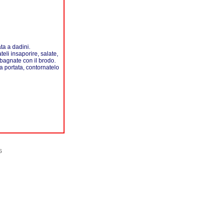
ata a dadini.
teli insaporire, salate,
 bagnate con il brodo.
a portata, contornatelo
6