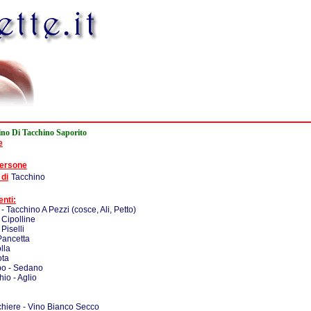
ino Di Tacchino Saporito
e
persone
 di
Tacchino
enti:
- Tacchino A Pezzi (cosce, Ali, Petto)
 Cipolline
Piselli
Pancetta
lla
ota
o - Sedano
hio - Aglio
chiere - Vino Bianco Secco