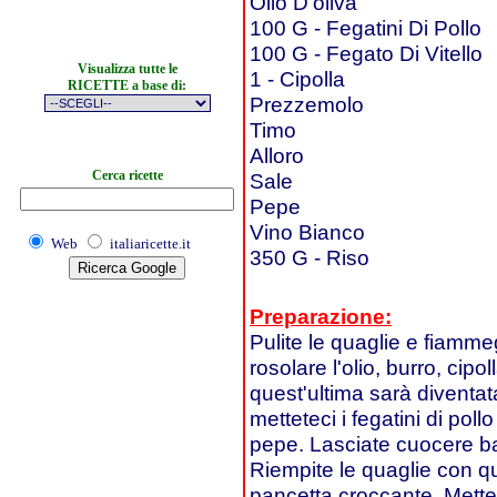
Olio D'oliva
100 G - Fegatini Di Pollo
100 G - Fegato Di Vitello
Visualizza tutte le
1 - Cipolla
RICETTE a base di:
Prezzemolo
Timo
Alloro
Cerca ricette
Sale
Pepe
Vino Bianco
Web
italiaricette.it
350 G - Riso
Preparazione:
Pulite le quaglie e fiamme
rosolare l'olio, burro, cipo
quest'ultima sarà diventat
metteteci i fegatini di pollo
pepe. Lasciate cuocere b
Riempite le quaglie con q
pancetta croccante. Mette