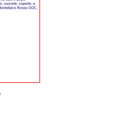
no, cuocete, coperto, a
 Montefalco Rosso DOC,
6