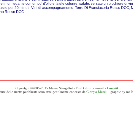
le in un tegame con un po' d'olio e fatele colorire, salate, versate un bicchiere di vi
asso per 20 minuti. Vini di accompagnamento: Terre Di Franciacorta Rosso DOC,
ino Rosso DOC.
Copyright ©2005-2015 Mauro Stangalini - Tutti i diritti riservati -
Contatti
Parte delle ricette pubblicate sono state gentilmente concesse da
Giorgio Musilli
- graphic by mn7