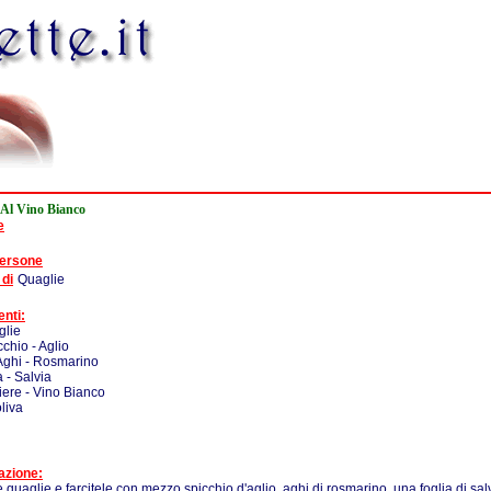
 Al Vino Bianco
e
persone
 di
Quaglie
enti:
glie
cchio - Aglio
Aghi - Rosmarino
a - Salvia
iere - Vino Bianco
oliva
azione:
le quaglie e farcitele con mezzo spicchio d'aglio, aghi di rosmarino, una foglia di sal