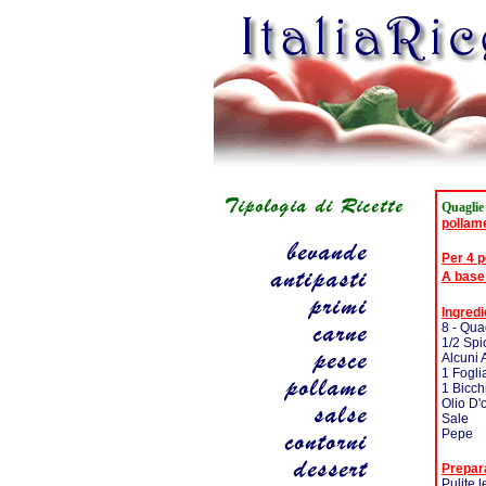
Quaglie
pollam
Per 4 
A base
Ingredi
8 - Qua
1/2 Spi
Alcuni 
1 Fogli
1 Bicch
Olio D'
Sale
Pepe
Prepar
Pulite 