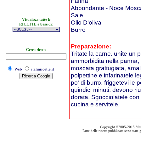
Farina
Abbondante - Noce Mosca
Sale
Visualizza tutte le
Olio D'oliva
RICETTE a base di:
Burro
Preparazione:
Cerca ricette
Tritate la carne, unite un
ammorbidita nella panna,
moscata grattugiata, ama
Web
italiaricette.it
polpettine e infarinatele 
po' di burro, friggetevi le
quindici minuti: devono ri
dorata. Sgocciolatele con
cucina e servitele.
Copyright ©2005-2015 Mauro S
Parte delle ricette pubblicate sono stat