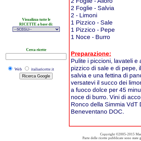
2 Foglie - Alloro
2 Foglie - Salvia
2 - Limoni
Visualizza tutte le
1 Pizzico - Sale
RICETTE a base di:
1 Pizzico - Pepe
1 Noce - Burro
Cerca ricette
Preparazione:
Pulite i piccioni, lavateli
pizzico di sale e di pepe, i
Web
italiaricette.it
salvia e una fettina di pan
versatevi il succo dei limon
a fuoco dolce per 45 minut
noce di burro. Vini di a
Ronco della Simmia VdT 
Beneventano DOC.
Copyright ©2005-2015 Mauro S
Parte delle ricette pubblicate sono stat