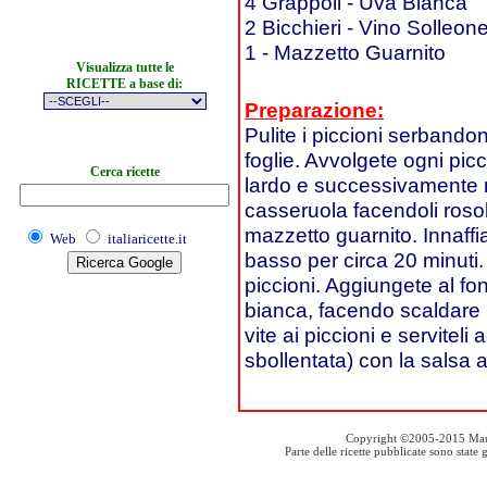
4 Grappoli - Uva Bianca
2 Bicchieri - Vino Solleon
1 - Mazzetto Guarnito
Visualizza tutte le
RICETTE a base di:
Preparazione:
Pulite i piccioni serbandon
foglie. Avvolgete ogni picc
Cerca ricette
lardo e successivamente nel
casseruola facendoli rosola
mazzetto guarnito. Innaffi
Web
italiaricette.it
basso per circa 20 minuti.
piccioni. Aggiungete al fon
bianca, facendo scaldare pe
vite ai piccioni e serviteli
sbollentata) con la salsa 
Copyright ©2005-2015 Mauro S
Parte delle ricette pubblicate sono stat