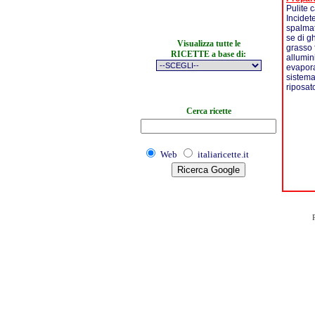
Pulite 
Incidet
spalmat
se di g
Visualizza tutte le
grasso 
RICETTE a base di:
allumin
evaporar
sistemat
riposat
Cerca ricette
Web
italiaricette.it