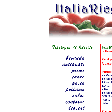
Petto D'
pollam
Per 4 
A base
Ingredi
2 - Pet
1 Cucch
1 Cucch
1/2 Cuc
2 Pizzi
1 Cucch
400 G -
400 G -
Sale
Prepar