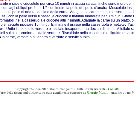
carote e rape e cuocetele per circa 10 minuti in acqua salata, finché sono morbide 
e con tagli obliqui profondi 1/2 centimetro la pelle del petto d'anatra. Mescolate ins
ele sul petto di anatra, dal lato della carne. Adagiate la carne in una casseruola a
hisa), con la pelle verso il basso, e cuocete a fiamma moderata per 8 minuti. Girate i p
formatosi nella casseruola e cuocete altri 7 minuti. Adagiate la carne su un piatto, c
io e lasciate riposare 15 minuti. Eliminate il grasso nella casseruola e mettetevi l'a
e. Unite il miele e le verdure e lasciate insaporire una decina di minuti. Affettate sott
eli sui piatti, contornati dalle verdure. Riscaldate nella casseruola il liquido rimast
o la carne, versatelo su anatra e verdure e servite subito.
Copyright ©2005-2015 Mauro Stangalini - Tutti i diritti riservati -
Contatti
Parte delle ricette pubblicate sono state gentilmente concesse da
Giorgio Musilli
- graphic by mn7