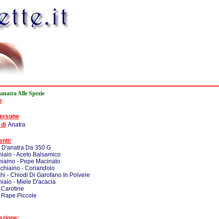
anatra Alle Spezie
e
persone
 di
Anatra
enti:
ti D'anatra Da 350 G
iaio - Aceto Balsamico
iaino - Pepe Macinato
chiaino - Coriandolo
chi - Chiodi Di Garofano In Polvere
iaio - Miele D'acacia
 Carotine
 Rape Piccole
azione: