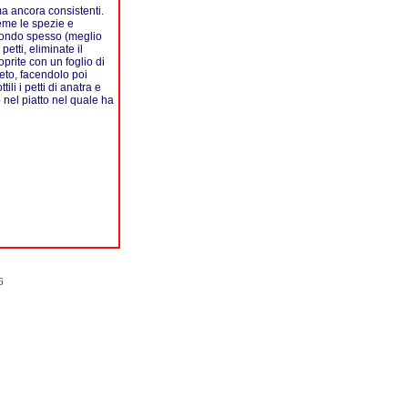
ma ancora consistenti.
ieme le spezie e
 fondo spesso (meglio
etti, eliminate il
oprite con un foglio di
ceto, facendolo poi
ili i petti di anatra e
o nel piatto nel quale ha
6