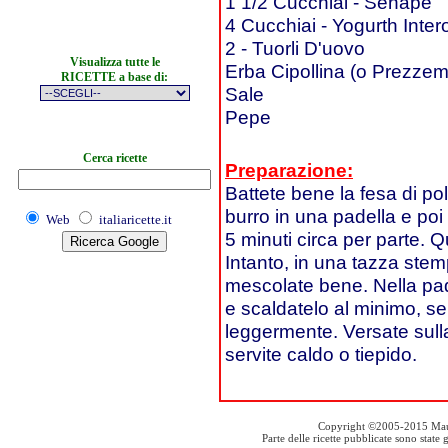
1 1/2 Cucchiai - Senape
4 Cucchiai - Yogurth Inter
2 - Tuorli D'uovo
Visualizza tutte le
Erba Cipollina (o Prezzem
RICETTE a base di:
Sale
Pepe
Cerca ricette
Preparazione:
Battete bene la fesa di pol
burro in una padella e poi
Web
italiaricette.it
5 minuti circa per parte. 
Intanto, in una tazza stemp
mescolate bene. Nella pade
e scaldatelo al minimo, s
leggermente. Versate sulla
servite caldo o tiepido.
Copyright ©2005-2015 Mauro S
Parte delle ricette pubblicate sono stat