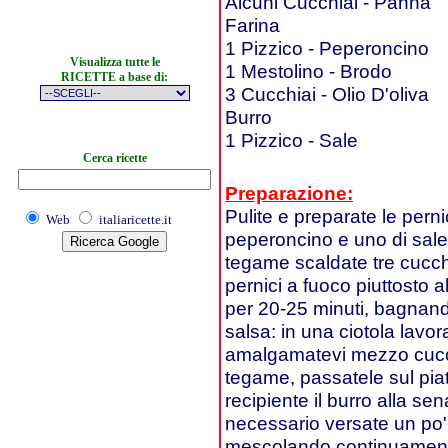
Alcuni Cucchiai - Panna
Farina
1 Pizzico - Peperoncino
Visualizza tutte le
1 Mestolino - Brodo
RICETTE a base di:
3 Cucchiai - Olio D'oliva
Burro
1 Pizzico - Sale
Cerca ricette
Preparazione:
Pulite e preparate le pern
Web
italiaricette.it
peperoncino e uno di sale, 
tegame scaldate tre cucchi
pernici a fuoco piuttosto 
per 20-25 minuti, bagnando
salsa: in una ciotola lavor
amalgamatevi mezzo cucchi
tegame, passatele sul piat
recipiente il burro alla sen
necessario versate un po' 
mescolando continuamente 