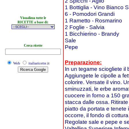
2 Spicchi - Aglio
1 Bottiglia - Vino Bianco 
6 - Pomodori Grandi
Visualizza tutte le
1 Rametto - Rosmarino
RICETTE a base di:
2 Foglie - Salvia
1 Bicchierino - Brandy
Sale
Cerca ricette
Pepe
Preparazione:
Web
italiaricette.it
In un tegame sciogliete il 
Aggiungete le cipolle a fett
colorire. Versate il vino. U
sminuzzati, le erbe aromat
cuocere in forno a 150 gra
stacca dalle ossa. Ritirate
piatto da portata e tenete 
occorre, il fondo di cottur
Regolate sale e pepe e se
Valtellina Superiore Inf