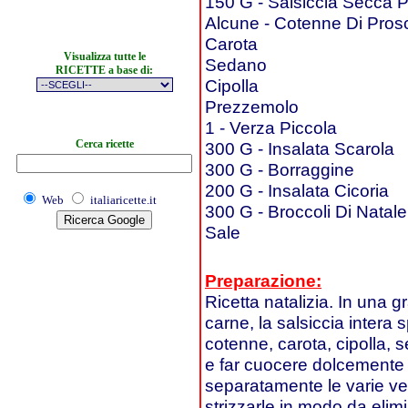
150 G - Salsiccia Secca 
Alcune - Cotenne Di Prosc
Carota
Visualizza tutte le
Sedano
RICETTE a base di:
Cipolla
Prezzemolo
1 - Verza Piccola
Cerca ricette
300 G - Insalata Scarola
300 G - Borraggine
200 G - Insalata Cicoria
Web
italiaricette.it
300 G - Broccoli Di Natale
Sale
Preparazione:
Ricetta natalizia. In una g
carne, la salsiccia intera s
cotenne, carota, cipolla,
e far cuocere dolcemente
separatamente le varie ve
strizzarle in modo da elimi