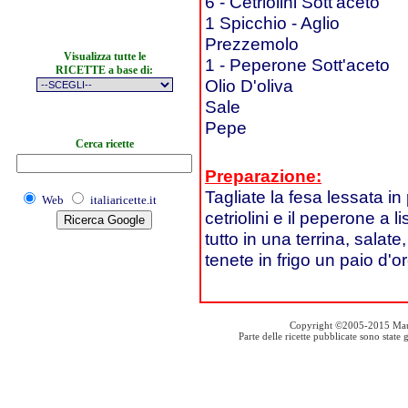
6 - Cetriolini Sott'aceto
1 Spicchio - Aglio
Prezzemolo
Visualizza tutte le
1 - Peperone Sott'aceto
RICETTE a base di:
Olio D'oliva
Sale
Pepe
Cerca ricette
Preparazione:
Tagliate la fesa lessata in
Web
italiaricette.it
cetriolini e il peperone a li
tutto in una terrina, salat
tenete in frigo un paio d'or
Copyright ©2005-2015 Mauro S
Parte delle ricette pubblicate sono stat