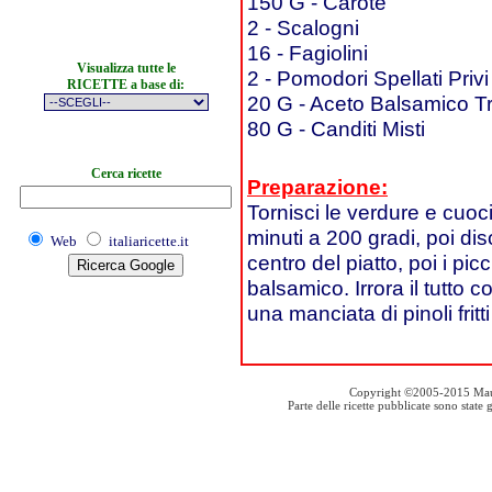
150 G - Carote
2 - Scalogni
16 - Fagiolini
Visualizza tutte le
2 - Pomodori Spellati Priv
RICETTE a base di:
20 G - Aceto Balsamico T
80 G - Canditi Misti
Cerca ricette
Preparazione:
Tornisci le verdure e cuoci
minuti a 200 gradi, poi dis
Web
italiaricette.it
centro del piatto, poi i picc
balsamico. Irrora il tutto c
una manciata di pinoli fritt
Copyright ©2005-2015 Mauro S
Parte delle ricette pubblicate sono stat