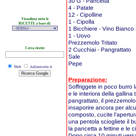
30 G - Pancetta
4 - Patate
12 - Cipolline
Visualizza tutte le
1 - Cipolla
RICETTE a base di:
1 Bicchiere - Vino Bianco
1 - Uovo
Prezzemolo Tritato
Cerca ricette
2 Cucchiai - Pangrattato
Sale
Pepe
Web
italiaricette.it
Preparazione:
Soffriggete in poco burro la 
e le interiora della gallina
pangrattato, il prezzemolo t
insaporire ancora per alcu
composto, cucite l'apertur
una pentola sciogliete il b
la pancetta a fettine e le 
Dopo circa 10 minuti versa