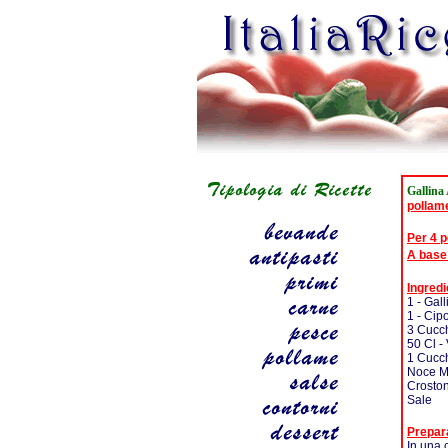
Gallina
pollam
Per 4 
A base
Ingredi
1 - Gall
1 - Cipo
3 Cucch
50 Cl -
1 Cucch
Noce M
Croston
Sale
Prepar
In una c