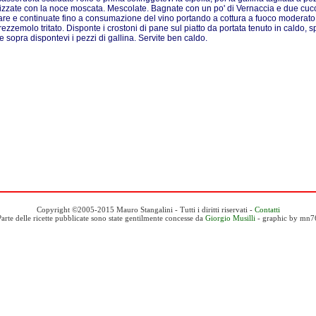
izzate con la noce moscata. Mescolate. Bagnate con un po' di Vernaccia e due cucc
re e continuate fino a consumazione del vino portando a cottura a fuoco moderato.
rezzemolo tritato. Disponte i crostoni di pane sul piatto da portata tenuto in caldo, s
 e sopra dispontevi i pezzi di gallina. Servite ben caldo.
Copyright ©2005-2015 Mauro Stangalini - Tutti i diritti riservati -
Contatti
Parte delle ricette pubblicate sono state gentilmente concesse da
Giorgio Musilli
- graphic by mn7