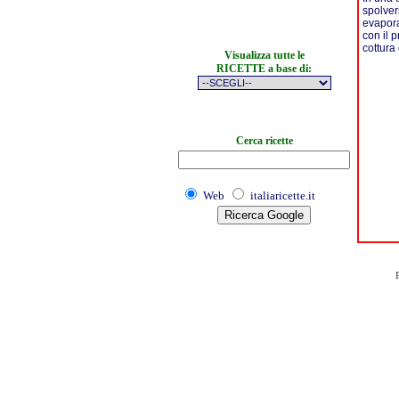
spolver
evapora
con il p
cottura
Visualizza tutte le
RICETTE a base di:
Cerca ricette
Web
italiaricette.it