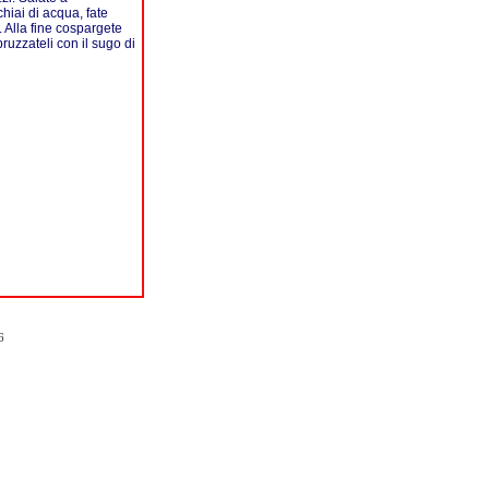
hiai di acqua, fate
 Alla fine cospargete
pruzzateli con il sugo di
6