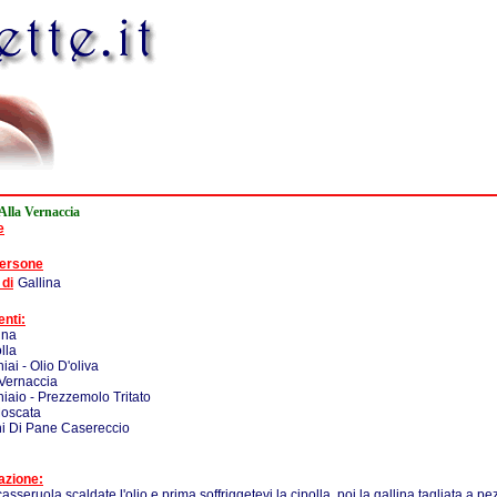
 Alla Vernaccia
e
persone
 di
Gallina
enti:
ina
lla
iai - Olio D'oliva
 Vernaccia
iaio - Prezzemolo Tritato
oscata
i Di Pane Casereccio
azione:
asseruola scaldate l'olio e prima soffriggetevi la cipolla, poi la gallina tagliata a pe