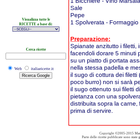
1 Bicchiere - Vino Marsal
Sale
Pepe
Visualizza tutte le
1 Spolverata - Formaggio 
RICETTE a base di:
Preparazione:
Spianate anzitutto i filetti,
Cerca ricette
facendoli dorare 5 minuti pe
su un piatto di portata ass
nella stessa padella e me
Web
italiaricette.it
il sugo di cottura dei file
poco burro) non si sarà pe
il sugo ottenuto sui filetti
pietanza con una spolvera
distribuita sopra la carne
prima di servire.
Copyright ©2005-2015 Mauro S
Parte delle ricette pubblicate sono stat