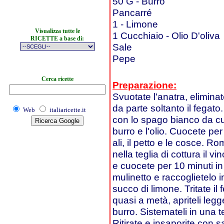
50 G - Burro
Pancarré
1 - Limone
Visualizza tutte le
1 Cucchiaio - Olio D'oliva
RICETTE a base di:
Sale
Pepe
Cerca ricette
Preparazione:
Svuotate l'anatra, eliminat
da parte soltanto il fegat
Web
italiaricette.it
con lo spago bianco da cuc
burro e l'olio. Cuocete per 
ali, il petto e le cosce. R
nella teglia di cottura il 
e cuocete per 10 minuti in
mulinetto e raccoglietelo i
succo di limone. Tritate il 
quasi a metà, apriteli leg
burro. Sistemateli in una te
Ritirate e insaporite con s