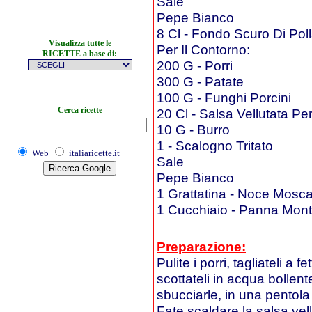
Sale
Pepe Bianco
8 Cl - Fondo Scuro Di Poll
Visualizza tutte le
Per Il Contorno:
RICETTE a base di:
200 G - Porri
300 G - Patate
100 G - Funghi Porcini
Cerca ricette
20 Cl - Salsa Vellutata Per
10 G - Burro
1 - Scalogno Tritato
Web
italiaricette.it
Sale
Pepe Bianco
1 Grattatina - Noce Mosc
1 Cucchiaio - Panna Mont
Preparazione:
Pulite i porri, tagliateli a
scottateli in acqua bollen
sbucciarle, in una pentola 
Fate scaldare la salsa vel