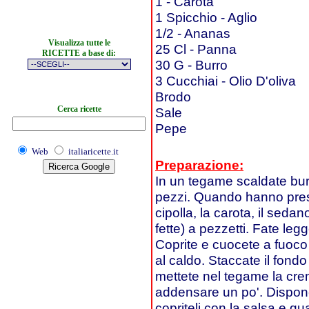
1 - Carota
1 Spicchio - Aglio
1/2 - Ananas
Visualizza tutte le
25 Cl - Panna
RICETTE a base di:
30 G - Burro
3 Cucchiai - Olio D'oliva
Brodo
Cerca ricette
Sale
Pepe
Web
italiaricette.it
Preparazione:
In un tegame scaldate burr
pezzi. Quando hanno preso
cipolla, la carota, il seda
fette) a pezzetti. Fate le
Coprite e cuocete a fuoco 
al caldo. Staccate il fond
mettete nel tegame la cre
addensare un po'. Disponet
copriteli con la salsa e gua