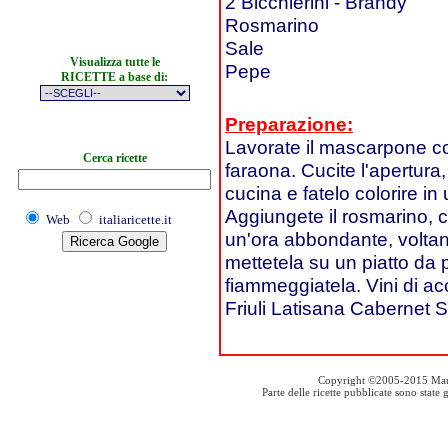
2 Bicchierini - Brandy
Rosmarino
Sale
Visualizza tutte le
Pepe
RICETTE a base di:
Preparazione:
Lavorate il mascarpone con
Cerca ricette
faraona. Cucite l'apertura,
cucina e fatelo colorire in
Aggiungete il rosmarino, 
Web
italiaricette.it
un'ora abbondante, voltan
mettetela su un piatto da p
fiammeggiatela. Vini di
Friuli Latisana Cabernet
Copyright ©2005-2015 Mauro S
Parte delle ricette pubblicate sono stat