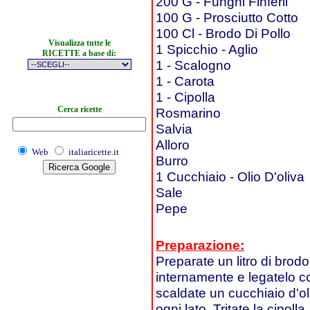
200 G - Funghi Finferli
100 G - Prosciutto Cotto
100 Cl - Brodo Di Pollo
Visualizza tutte le
1 Spicchio - Aglio
RICETTE a base di:
1 - Scalogno
1 - Carota
1 - Cipolla
Cerca ricette
Rosmarino
Salvia
Alloro
Web
italiaricette.it
Burro
1 Cucchiaio - Olio D'oliva
Sale
Pepe
Preparazione:
Preparate un litro di brodo 
internamente e legatelo c
scaldate un cucchiaio d'oli
ogni lato. Tritate la cipolla