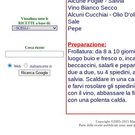
Alcune Foglie - Salvia
Vino Bianco Secco
Alcuni Cucchiai - Olio D'ol
Visualizza tutte le
Sale
RICETTE a base di:
Pepe
Preparazione:
Cerca ricette
Frollatura: da 8 a 10 giorni
luogo buio e fresco o, incar
beccaccini, salarli e pepar
Web
italiaricette.it
due a due, su 4 spiedini, a
salvia. Scaldare in una ca
e farvi rosolare gli spiedi
con il vino, abbassare la f
con una polenta calda.
Copyright ©2005-2015 Mauro S
Parte delle ricette pubblicate sono stat