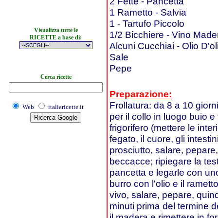
2 Fette - Pancetta
1 Rametto - Salvia
1 - Tartufo Piccolo
Visualizza tutte le
1/2 Bicchiere - Vino Made
RICETTE a base di:
Alcuni Cucchiai - Olio D'ol
Sale
Pepe
Cerca ricette
Preparazione:
Frollatura: da 8 a 10 giorni
Web
italiaricette.it
per il collo in luogo buio e
frigorifero (mettere le inter
fegato, il cuore, gli intest
prosciutto, salare, pepare
beccacce; ripiegare la test
pancetta e legarle con uno 
burro con l'olio e il ramet
vivo, salare, pepare, quind
minuti prima del termine de
il madera e rimettere in fo