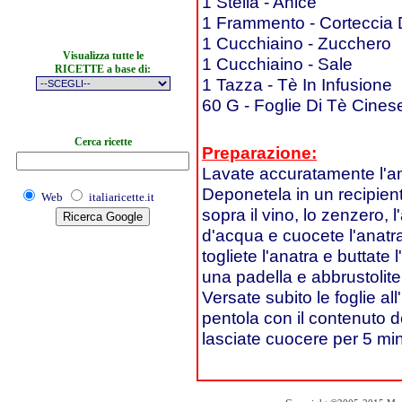
1 Stella - Anice
1 Frammento - Corteccia 
1 Cucchiaino - Zucchero
Visualizza tutte le
1 Cucchiaino - Sale
RICETTE a base di:
1 Tazza - Tè In Infusione
60 G - Foglie Di Tè Cines
Cerca ricette
Preparazione:
Lavate accuratamente l'ana
Deponetela in un recipient
Web
italiaricette.it
sopra il vino, lo zenzero, 
d'acqua e cuocete l'anatra
togliete l'anatra e buttate l
una padella e abbrustolit
Versate subito le foglie all
pentola con il contenuto de
lasciate cuocere per 5 min