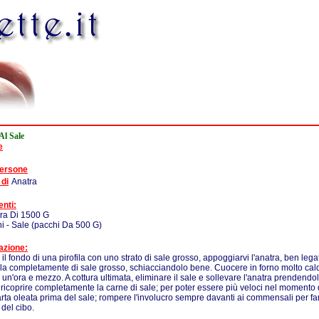
Al Sale
e
persone
 di
Anatra
enti:
tra Di 1500 G
i - Sale (pacchi Da 500 G)
azione:
 il fondo di una pirofila con uno strato di sale grosso, appoggiarvi l'anatra, ben leg
rla completamente di sale grosso, schiacciandolo bene. Cuocere in forno molto cald
un'ora e mezzo. A cottura ultimata, eliminare il sale e sollevare l'anatra prendendo
: ricoprire completamente la carne di sale; per poter essere più veloci nel momento d
arta oleata prima del sale; rompere l'involucro sempre davanti ai commensali per far
 del cibo.