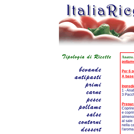
Anatra 
pollam
Per 6 
A base
Ingredi
1 - Ana
3 Pacch
Prepar
Coprire
e copri
almeno 
al sale
nella c
l'aroma