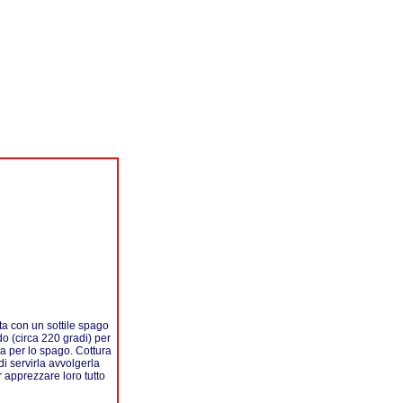
ata con un sottile spago
o (circa 220 gradi) per
la per lo spago. Cottura
i servirla avvolgerla
 apprezzare loro tutto