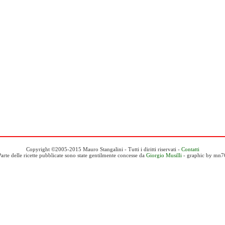
Copyright ©2005-2015 Mauro Stangalini - Tutti i diritti riservati -
Contatti
Parte delle ricette pubblicate sono state gentilmente concesse da
Giorgio Musilli
- graphic by mn7