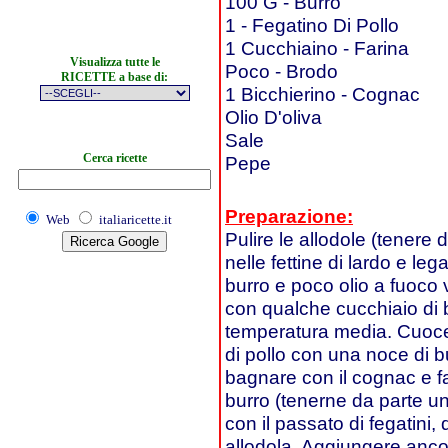
100 G - Burro
1 - Fegatino Di Pollo
1 Cucchiaino - Farina
Visualizza tutte le
Poco - Brodo
RICETTE a base di:
1 Bicchierino - Cognac
Olio D'oliva
Sale
Cerca ricette
Pepe
Preparazione:
Web
italiaricette.it
Pulire le allodole (tenere d
nelle fettine di lardo e le
burro e poco olio a fuoco
con qualche cucchiaio di b
temperatura media. Cuocere 
di pollo con una noce di bu
bagnare con il cognac e f
burro (tenerne da parte una
con il passato di fegatini,
allodola. Aggiungere anco