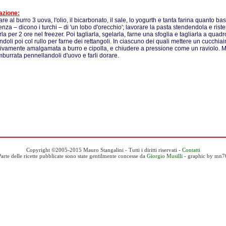
azione:
e al burro 3 uova, l'olio, il bicarbonato, il sale, lo yogurth e tanta farina quanto ba
enza – dicono i turchi – di 'un lobo d'orecchio'; lavorare la pasta stendendola e ris
la per 2 ore nel freezer. Poi tagliarla, sgelarla, farne una sfoglia e tagliarla a quad
ndoli poi col rullo per farne dei rettangoli. In ciascuno dei quali mettere un cucchia
ivamente amalgamata a burro e cipolla, e chiudere a pressione come un raviolo. Met
imburrata pennellandoli d'uovo e farli dorare.
Copyright ©2005-2015 Mauro Stangalini - Tutti i diritti riservati -
Contatti
Parte delle ricette pubblicate sono state gentilmente concesse da
Giorgio Musilli
- graphic by mn7