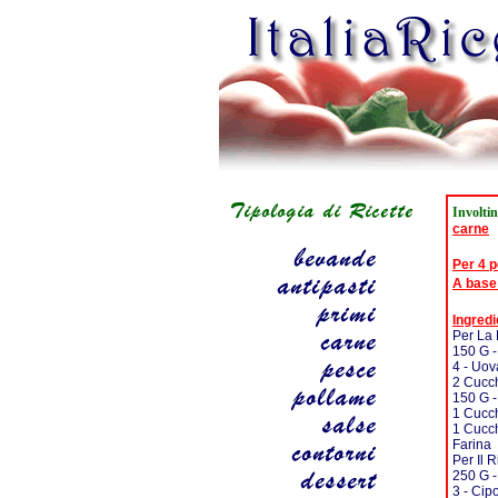
Involtin
carne
Per 4 
A base
Ingredi
Per La 
150 G -
4 - Uov
2 Cucch
150 G -
1 Cucch
1 Cucch
Farina
Per Il 
250 G 
3 - Cip