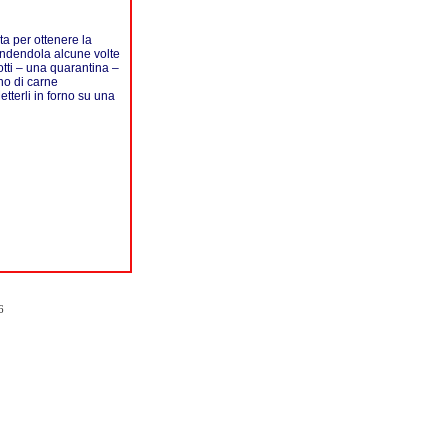
sta per ottenere la
tendendola alcune volte
rotti – una quarantina –
ino di carne
terli in forno su una
6