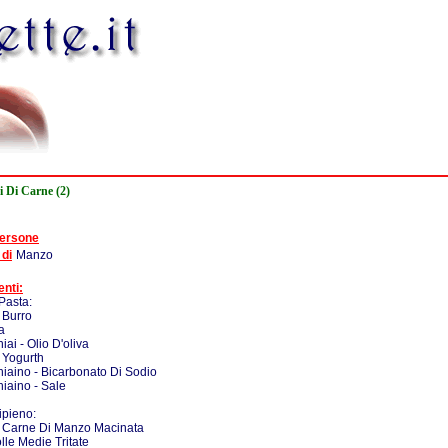
i Di Carne (2)
persone
 di
Manzo
enti:
Pasta:
 Burro
a
iai - Olio D'oliva
 Yogurth
iaino - Bicarbonato Di Sodio
iaino - Sale
Ripieno:
- Carne Di Manzo Macinata
olle Medie Tritate