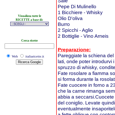
Sale
Pepe Di Mulinello
1 Bicchiere - Whisky
Visualizza tutte le
Olio D'oliva
RICETTE a base di:
Burro
2 Spicchi - Aglio
2 Bottiglie - Vino Arneis
Cerca ricette
Preparazione:
Pareggiate la schiena del 
Web
italiaricette.it
lati, onde poter introdurvi
spruzzo di whisky, condit
Fate rosolare a fiamma sos
si forma durante la rosolatu
Fate cuocere in forno a 23
che la carne rimanga semp
abbia a seccarsi.Cuocete i
del coniglio. Levate quindi
eventualmente insaporitelo
a fette oblique con contorno