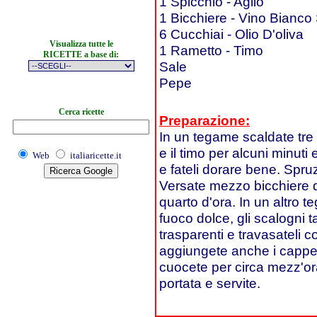
1 Spicchio - Aglio
1 Bicchiere - Vino Bianco
6 Cucchiai - Olio D'oliva
Visualizza tutte le
1 Rametto - Timo
RICETTE a base di:
Sale
Pepe
Cerca ricette
Preparazione:
In un tegame scaldate tre c
e il timo per alcuni minuti e
Web
italiaricette.it
e fateli dorare bene. Spruz
Versate mezzo bicchiere d
quarto d'ora. In un altro te
fuoco dolce, gli scalogni t
trasparenti e travasateli co
aggiungete anche i capper
cuocete per circa mezz'or
portata e servite.