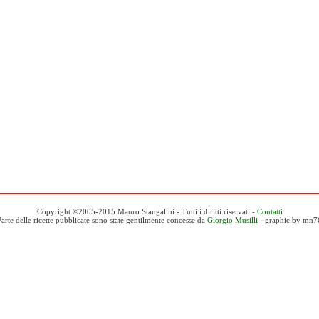
Copyright ©2005-2015 Mauro Stangalini - Tutti i diritti riservati -
Contatti
Parte delle ricette pubblicate sono state gentilmente concesse da
Giorgio Musilli
- graphic by mn7