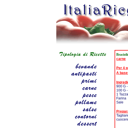
Braciol
carne
Per 4 
A base
Ingredi
900 G -
100 G -
1 Tazza
Farina
Sale
Prepar
Tagliare
cuocere