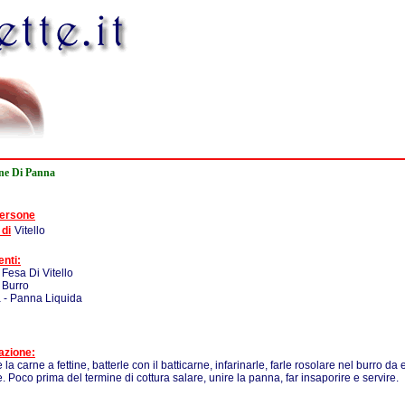
ine Di Panna
persone
 di
Vitello
enti:
 Fesa Di Vitello
 Burro
 - Panna Liquida
azione:
 la carne a fettine, batterle con il batticarne, infarinarle, farle rosolare nel burro da e
. Poco prima del termine di cottura salare, unire la panna, far insaporire e servire.