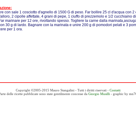
azione:
are con sale 1 cosciotto d'agnello di 1500 G di peso. Far bollire 25 cl d'acqua con 2 
'alloro, 2 cipolle affettate, 4 grani di pepe, 1 ciuffo di prezzemolo e 1/2 cucchiaino d
Far marinare per 12 ore, rivoltando spesso. Togliere la carne dalla marinata,asciuga
con 30 g di lardo. Bagnare con la marinata e unire 200 g di pomodori pelati e 3 pom
cere per 1 ora.
Copyright ©2005-2015 Mauro Stangalini - Tutti i diritti riservati -
Contatti
Parte delle ricette pubblicate sono state gentilmente concesse da
Giorgio Musilli
- graphic by mn7