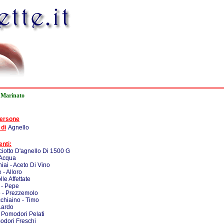
 Marinato
persone
 di
Agnello
enti:
ciotto D'agnello Di 1500 G
 Acqua
iai - Aceto Di Vino
 - Alloro
lle Affettate
 - Pepe
o - Prezzemolo
chiaino - Timo
Lardo
 Pomodori Pelati
odori Freschi