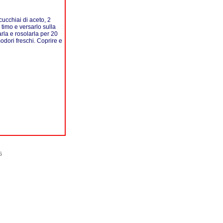
cucchiai di aceto, 2
i timo e versarlo sulla
rla e rosolarla per 20
odori freschi. Coprire e
6