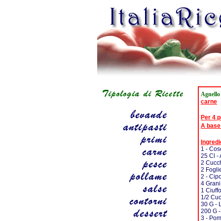
Agnello
carne
Per 4 
A base
Ingredi
1 - Cos
25 Cl -
2 Cucch
2 Foglie
2 - Cipo
4 Grani
1 Ciuff
1/2 Cuc
30 G - 
200 G -
3 - Pom