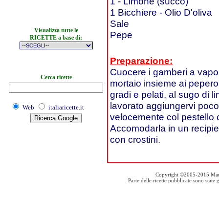
1 - Limone (succo)
1 Bicchiere - Olio D'oliva
Sale
Visualizza tutte le
Pepe
RICETTE a base di:
Preparazione:
Cuocere i gamberi a vapore 
Cerca ricette
mortaio insieme ai peperon
gradi e pelati, al sugo di
lavorato aggiungervi poco p
Web
italiaricette.it
velocemente col pestello 
Accomodarla in un recipien
con crostini.
Copyright ©2005-2015 Mauro S
Parte delle ricette pubblicate sono stat