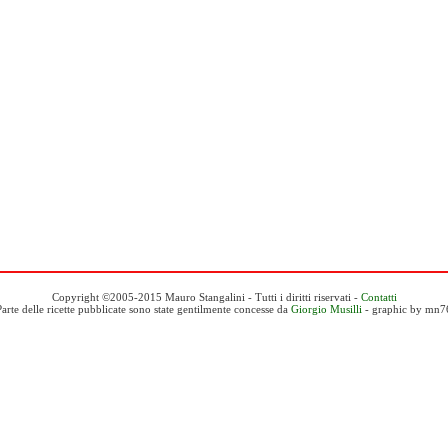
Copyright ©2005-2015 Mauro Stangalini - Tutti i diritti riservati -
Contatti
Parte delle ricette pubblicate sono state gentilmente concesse da
Giorgio Musilli
- graphic by mn7