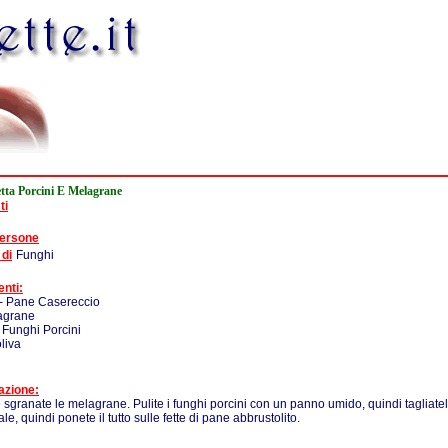
tta Porcini E Melagrane
ti
persone
 di
Funghi
enti:
 - Pane Casereccio
agrane
 Funghi Porcini
oliva
azione:
e sgranate le melagrane. Pulite i funghi porcini con un panno umido, quindi tagliatel
ale, quindi ponete il tutto sulle fette di pane abbrustolito.