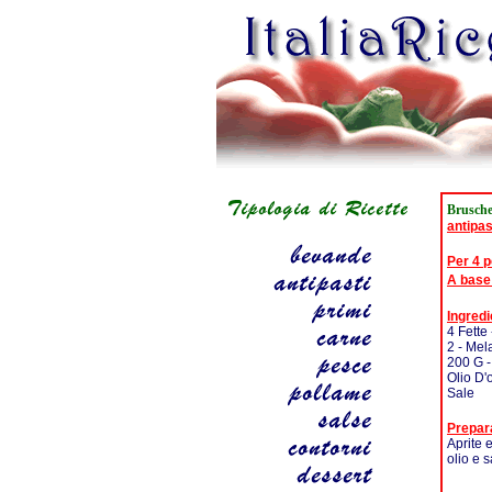
Brusche
antipas
Per 4 
A base
Ingredi
4 Fette
2 - Mel
200 G -
Olio D'
Sale
Prepar
Aprite 
olio e s