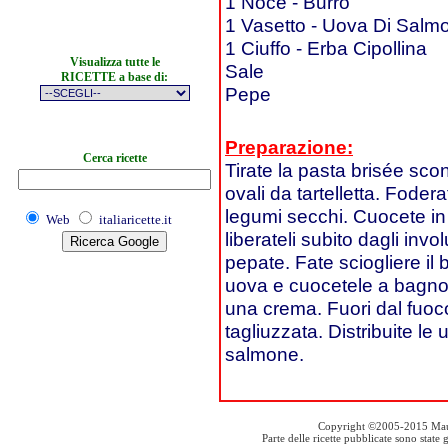
1 Noce - Burro
1 Vasetto - Uova Di Salm
1 Ciuffo - Erba Cipollina
Visualizza tutte le
Sale
RICETTE a base di:
Pepe
Preparazione:
Cerca ricette
Tirate la pasta brisée scon
ovali da tartelletta. Foder
legumi secchi. Cuocete in 
Web
italiaricette.it
liberateli subito dagli inv
pepate. Fate sciogliere il 
uova e cuocetele a bagno
una crema. Fuori dal fuoco
tagliuzzata. Distribuite le 
salmone.
Copyright ©2005-2015 Mauro S
Parte delle ricette pubblicate sono stat